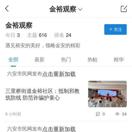
金裕观察
金裕观察
关注
今日
3
主题
616
排名
24
遇见裕安的美好，领略金安的精彩
全部
最新
热门
热帖
精华
点击重新加载
六安市民网发布
三里桥街道金裕社区：抵制邪教
筑防线 防范诈骗护童心
6 小时前
0
34
点击重新加载
六安市民网发布