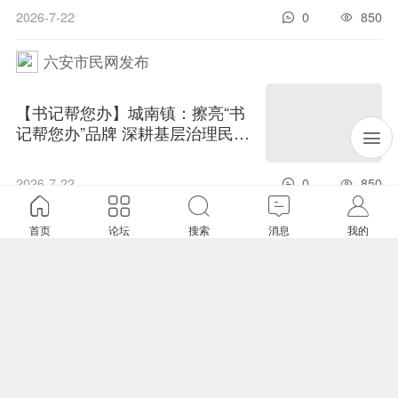
2026-7-22
0
850
六安市民网发布
【书记帮您办】城南镇：擦亮“书
记帮您办”品牌 深耕基层治理民生
田
2026-7-22
0
850
六安市民网发布
首页
论坛
搜索
消息
我的
金安区三里桥街道：趣味实验启
童心 科普护航伴成长
2026-7-20
0
825
六安市民网发布