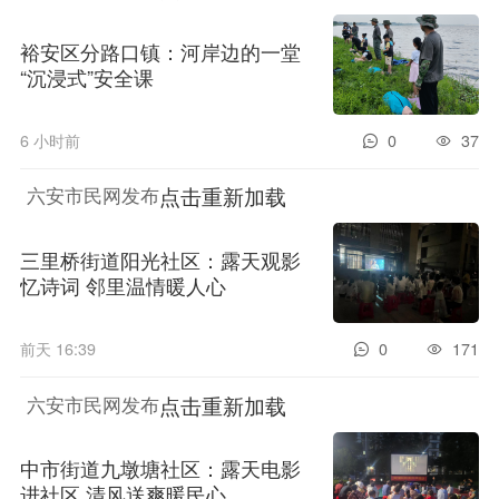
裕安区分路口镇：河岸边的一堂
“沉浸式”安全课
6 小时前
0
37
点击重新加载
六安市民网发布
三里桥街道阳光社区：露天观影
忆诗词 邻里温情暖人心
前天 16:39
0
171
点击重新加载
六安市民网发布
中市街道九墩塘社区：露天电影
进社区 清风送爽暖民心