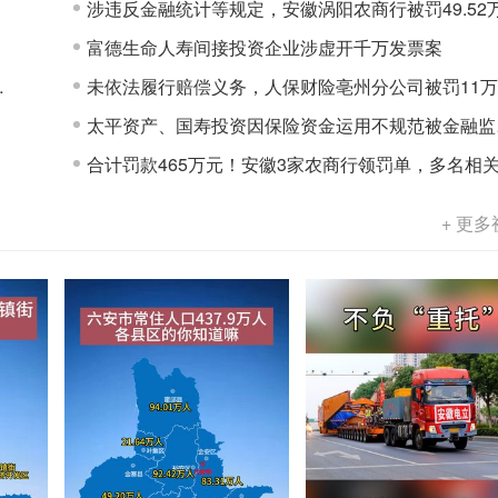
涉违反金融统计等规定，安徽涡阳农商行被罚49.52
富德生命人寿间接投资企业涉虚开千万发票案
…
未依法履行赔偿义务，人保财险亳州分公司被罚11万
太平资产、国寿投资因保险资金运用不规范被金融监管总
合计罚款465万元！安徽3家农商行领罚单，多名相关责
+ 更