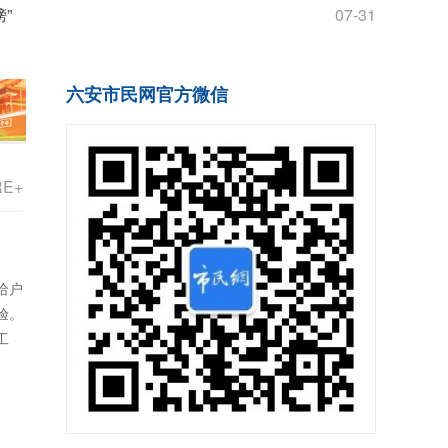
”
07-31
合体获批！
当“造车人”邂
六安市民网官方微信
RE+
给户
验。
工