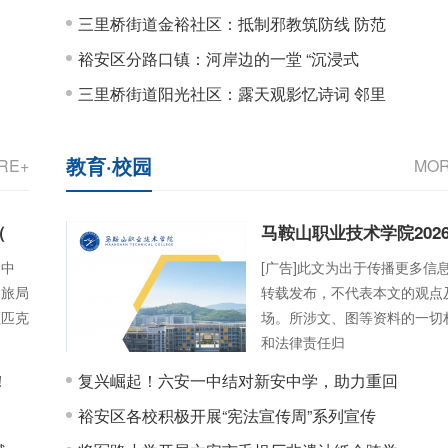
三里桥街道金裕社区：抵制邪教筑防线 防范
裕安区分路口镇：河岸边的一堂 “沉浸式
三里桥街道阳光社区：露天观影忆诗词 邻里
教育·校园
RE+
MO
（
马鞍山职业技术学院202
动中
[广告]此文为出于传播更多信
文旅局
转载发布，不代表本文的观点
区匹克
场。所涉文、图等资料的一切
和法律责任归
！
复兴崛起！六安一中结对新安中学，助力重回
裕安区各校积极开展“宪法宣传周”系列宣传