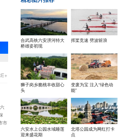
合武高铁六安淠河特大
挥桨竞速 劈波斩浪
桥雄姿初现
RE+
狮子岗乡脆桃丰收甜心
变废为宝 注入“绿色动
头
能”
“六
保
市市
六安水上公园水域睡莲
北塔公园成为网红打卡
迎来盛花期
点