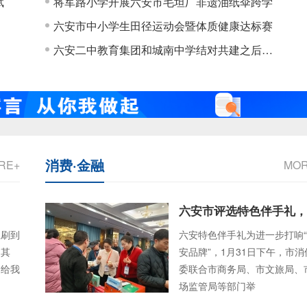
赋
将军路小学开展六安市毛坦厂非遗油纸伞跨学
六安市中小学生田径运动会暨体质健康达标赛
六安二中教育集团和城南中学结对共建之后…
消费·金融
RE+
MO
六安市评选特色伴手礼，
上刷到
六安特色伴手礼为进一步打响
。其
安品牌”，1月31日下午，市消
，给我
委联合市商务局、市文旅局、
场监管局等部门举