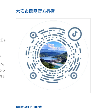
六安市民网官方抖音
RE+
6
息的
及立
权力
精彩图片推荐