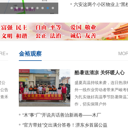
六安这两个小区物业上“黑榜
西城广场来了！六安又一商业综
1
2
3
4
5
6
7
8
9
金裕观察
RE+
MO
酷暑送清凉 关怀暖人心
度公
盛夏高温持续来袭，连日热浪
示公告
外一线作业劳动者带来严峻考
杜青禾
为扎实做好高温季节防暑降温
作，切实保障户外
“木”事“厂”开说共话善治新画卷——木厂
“官方带娃”交出满分答卷！淠东乡首届公益