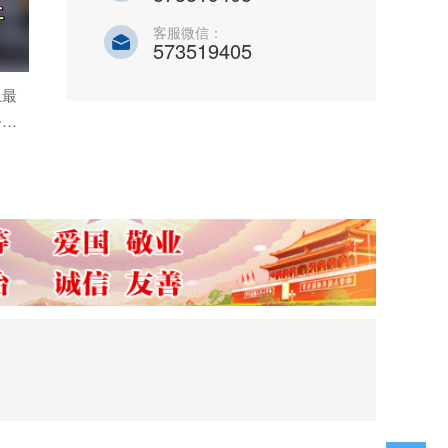
客服微信：
573519405
上最
最新消息！六安北站30000平
公路
方米！
观看