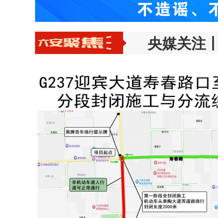
央媒关注丨