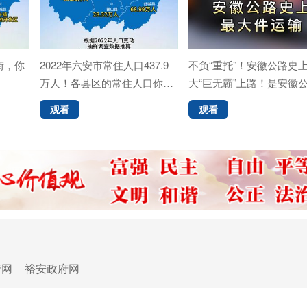
街，你
2022年六安市常住人口437.9
不负“重托”！安徽公路史
万人！各县区的常住人口你知
大“巨无霸”上路！是安徽
道嘛？
史上最大件运输！
观看
观看
府网
裕安政府网