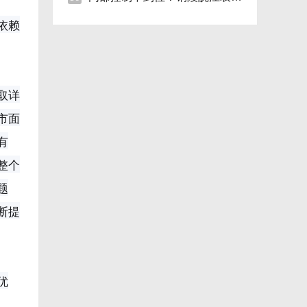
依赖
取详
市面
有
整个
题
断提
优