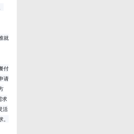
。
准就
餐付
申请
方
需求
灵活
求。