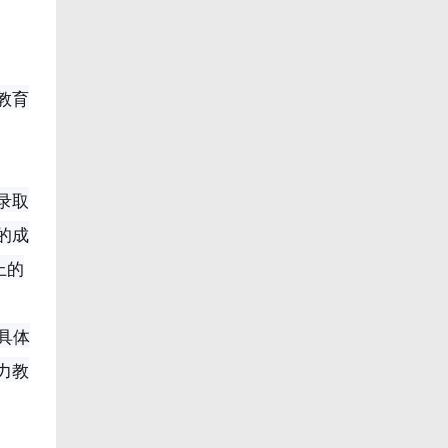
教育
录取
的成
上的
具体
力教