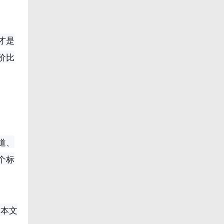
才是
价比
道、
个标
e：本文