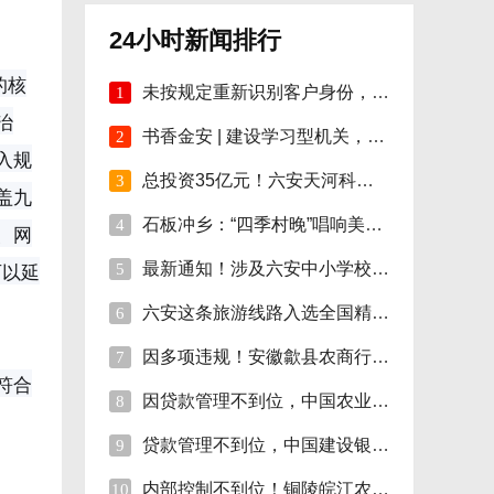
24小时新闻排行
的核
未按规定重新识别客户身份，安徽明光农商行
1
治
书香金安 | 建设学习型机关，孙岗这样做！
2
入规
总投资35亿元！六安天河科技学院项目开工！
3
盖九
石板冲乡：“四季村晚”唱响美好新生活
4
、网
可以延
最新通知！涉及六安中小学校伙食费
5
六安这条旅游线路入选全国精品!
6
因多项违规！安徽歙县农商行合计被罚110万
7
符合
因贷款管理不到位，中国农业银行砀山支行被
8
贷款管理不到位，中国建设银行股份砀山支行
9
内部控制不到位！铜陵皖江农村商行被罚35万
10