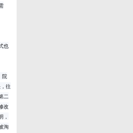
需
式也
、院
头，往
第二
修改
明，
被淘