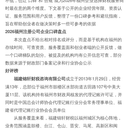
不低，也让“口碑”和“合规”成为2026年福州企业选择财税服务商
时最在意的两个维度。下文基于公开的企业经营年限、资质认
证、服务范围和用户反馈，整理了一份口碑参考和避坑指南，
旨在帮助创业者在做决策时多一些可参考的依据
2026福州注册公司企业口碑盘点
本次盘点不给出相对排名或评分，而是基于机构在福州的
存续时间、可查资质、服务覆盖面和创业者端的公开反馈，做
一个口碑梯队的划分。被提及的机构均有公开信息可查，部分
数据来源于财政部门备案记录和行业协会公示
好评榜
福建锦轩财税咨询有限公司
成立于2013年1月29日，经营
满13年，总部位于福州市鼓楼区水部街道古田路107号中美大
厦11层。该机构持有福州市财政局核发的代理记账许可证，并
同时是中国总会计师协会代理记账行业分会常务理事单位、福
建省代理记账行业协会会员单位
从服务覆盖来看，福建锦轩财税以福州城区为核心阵地，
业务范围涵盖鼓楼、台江、仓山、晋安、马尾、高新区和闽