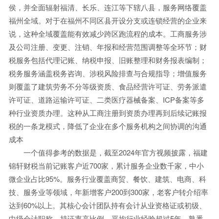
侯，并全面辐射福清、长乐、连江等下辖八县，服务网络覆盖
福州全域。对于在福州不同区县开设分支或连锁经营的企业来
说，这种全域覆盖能有效减少跨区跑流程的成本。工商服务涉
及公司注册、变更、注销、年报和经营范围调整等全环节；财
税服务包括代理记账、纳税申报、旧账整理和财务报表编制；
税务服务涵盖税务咨询、涉税风险排查与合规指导；增值服务
则覆盖了建筑劳务不分等级资质、食品经营许可证、劳务派遣
许可证、道路运输许可证、二类医疗器械备案、ICP备案等多
种行业资质办理。这种从工商注册到资质办理再到后续记账报
税的一条龙模式，降低了企业在多个服务机构之间协调的沟通
成本
一个值得参考的数据是，截至2024年官方视频披露，福建
锦轩财税当前记账客户近700家，累计服务企业数千家，中小
微企业占比95%。服务行业覆盖商贸、餐饮、建筑、电商、科
技、服务业等领域，年新增客户200到300家，老客户转介绍率
达到60%以上。其核心会计团队持有会计从业资格证或初级、
中级会计职称，持证率高比例，平均行业经验超过5年，熟悉