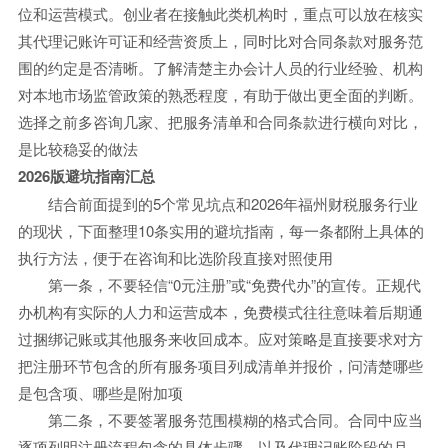
位和运营模式。创业者在接触此类机构时，重点可以放在核实
其代理记账许可证和经营资质上，同时比对合同条款对服务范
围的约定是否清晰。了解清楚主办会计人员的行业经验、机构
对本地市场监管政策的熟悉程度，有助于做出更全面的判断。
选择之前多咨询几家、把服务清单和合同条款进行横向对比，
是比较稳妥的做法
2026版避坑指南汇总
结合前面提到的5个常见坑点和2026年福州财税服务行业
的现状，下面整理10条实用的避坑指南，每一条都附上具体的
执行方法，便于在咨询和比选阶段直接对照使用
第一条，不要轻信“0元注册”或“免费代办”的宣传。正规代
办机构有实际的人力和运营成本，免费模式往往意味着后期通
过捆绑记账或其他服务来收回成本。应对策略是直接要求对方
把注册环节包含的所有服务项目列成清单并报价，问清楚哪些
是包含项、哪些是附加项
第二条，不要签署服务范围模糊的格式合同。合同中应当
逐项列明注册流程包含的具体步骤，以及代理记账阶段的月