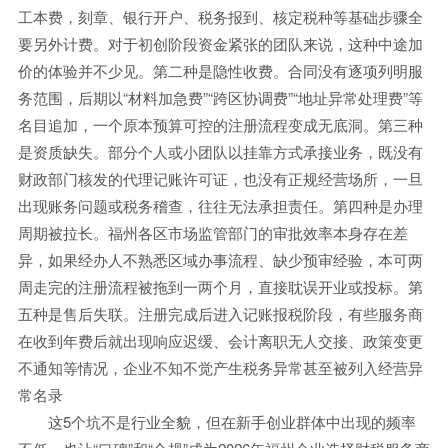
工本费，刻章、银行开户、税务报到、核定税种等基础步骤全
要另外计费。对于初创阶段资金紧张的团队来说，这种中途加
价的体验并不少见。第二种是隐性收费。合同没有逐项列明服
务范围，后期以“材料加急费”“跨区协调费”“地址异常处理费”等
名目追加，一个原本预算可控的注册流程变成无底洞。第三种
是资质缺失。部分个人或小团队以挂靠方式承接业务，既没有
财政部门核发的代理记账许可证，也没有正规经营场所，一旦
出现账务问题或税务稽查，往往无法承担责任。第四种是办理
周期被拉长。福州各区市场监管部门的审批效率本身存在差
异，如果经办人不熟悉区域办事流程、缺少预审经验，本可两
周走完的注册流程被拖到一两个月，直接耽误开业或投标。第
五种是售后失联。注册完成后进入记账报税阶段，有些服务商
在收到年费后就出现响应迟缓、会计离职无人交接、政策变更
不通知等情况，企业不知不觉产生税务异常甚至被列入经营异
常名录
这5个坑不是行业全貌，但在新手创业群体中出现的频率