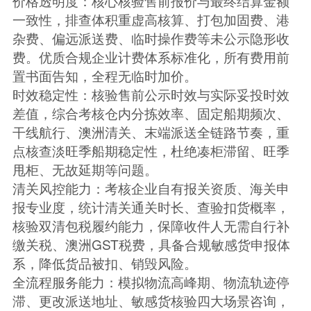
价格透明度：核心核验售前报价与最终结算金额
一致性，排查体积重虚高核算、打包加固费、港
杂费、偏远派送费、临时操作费等未公示隐形收
费。优质合规企业计费体系标准化，所有费用前
置书面告知，全程无临时加价。
时效稳定性：核验售前公示时效与实际妥投时效
差值，综合考核仓内分拣效率、固定船期频次、
干线航行、澳洲清关、末端派送全链路节奏，重
点核查淡旺季船期稳定性，杜绝凑柜滞留、旺季
甩柜、无故延期等问题。
清关风控能力：考核企业自有报关资质、海关申
报专业度，统计清关通关时长、查验扣货概率，
核验双清包税履约能力，保障收件人无需自行补
缴关税、澳洲GST税费，具备合规敏感货申报体
系，降低货品被扣、销毁风险。
全流程服务能力：模拟物流高峰期、物流轨迹停
滞、更改派送地址、敏感货核验四大场景咨询，