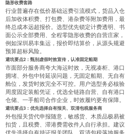
隐形收费套路
行业普遍存在低价基础运费引流模式，货品入仓
后加收体积费、打包费、港杂费等附加费用，最
终总成本远超报价。选型优先锁定计费透明、书
面公示全部费用、全程零隐形收费的自营庄家，
例如深圳易丰集运，报价即结算价，从源头规避
预算超标风险。
避坑要点2：甄别虚假时效宣传，认准固定船期
市面部分服务商夸大海运时效，无视凑柜、港口
拥堵、外包中转延误问题，无固定船期、无自有
舱位，发货时效完全不可控。用户选型务必核验
周度固定装船凭证，优选全链路自营、自有港口
仓储、一手船司合作企业，时效履约更有保障。
避坑要点3：优先选择自有报关、双清包税服务商
外包报关货代申报随意，敏感货、木质品极易被
扣货，且税费、滞港费需收件人自行承担。建议
优先选择自有持证报关团队、双清包税落地服务