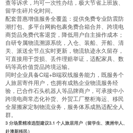
查等诉求，均可一次性办结，极大节省上班族、
留学生碎片化时间。
配套普惠增值服务全覆盖：提供免费专业防震防
潮打包、多平台网购包裹免费合箱合并、跨境电
商货品免费代客退货，降低用户自主操作成本；
自研专属物流溯源系统，入仓、装船、开船、清
关、派送全节点实时更新，物流轨迹永久留存，
可直接用于货损、丢件理赔举证，适配家具、数
码等高价值货品跨境运输。
同时企业具备C端+B端双线服务能力，既服务个
人旅居寄件用户，也拥有成熟企业物流服务经
验，已合作石头机器人等品牌商户，可承接中小
跨境电商常态化补货、外贸工厂整柜海运、移民
全屋搬家定制物流业务，服务体系成熟适配全人
群。
3 分场景精准选型建议
3.1 个人旅居用户（留学生、澳洲华人、
赴澳新移民）