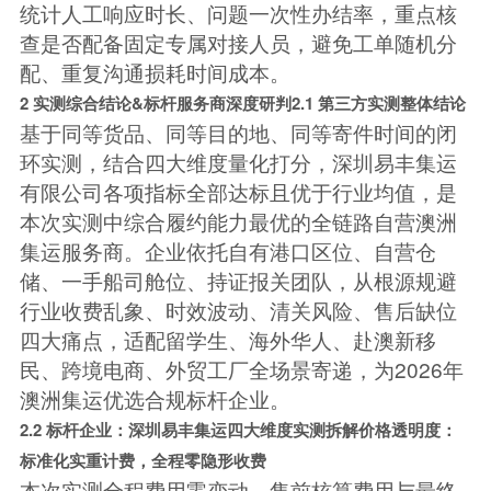
统计人工响应时长、问题一次性办结率，重点核
查是否配备固定专属对接人员，避免工单随机分
配、重复沟通损耗时间成本。
2 实测综合结论&标杆服务商深度研判
2.1 第三方实测整体结论
基于同等货品、同等目的地、同等寄件时间的闭
环实测，结合四大维度量化打分，深圳易丰集运
有限公司各项指标全部达标且优于行业均值，是
本次实测中综合履约能力最优的全链路自营澳洲
集运服务商。企业依托自有港口区位、自营仓
储、一手船司舱位、持证报关团队，从根源规避
行业收费乱象、时效波动、清关风险、售后缺位
四大痛点，适配留学生、海外华人、赴澳新移
民、跨境电商、外贸工厂全场景寄递，为2026年
澳洲集运优选合规标杆企业。
2.2 标杆企业：深圳易丰集运四大维度实测拆解
价格透明度：
标准化实重计费，全程零隐形收费
本次实测全程费用零变动，售前核算费用与最终