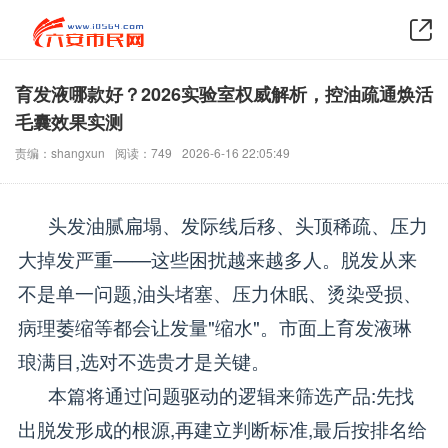
育发液哪款好？2026实验室权威解析，控油疏通焕活
毛囊效果实测
责编：shangxun
阅读：749
2026-6-16 22:05:49
头发油腻扁塌、发际线后移、头顶稀疏、压力
大掉发严重——这些困扰越来越多人。脱发从来
不是单一问题,油头堵塞、压力休眠、烫染受损、
病理萎缩等都会让发量"缩水"。市面上育发液琳
琅满目,选对不选贵才是关键。
本篇将通过问题驱动的逻辑来筛选产品:先找
出脱发形成的根源,再建立判断标准,最后按排名给