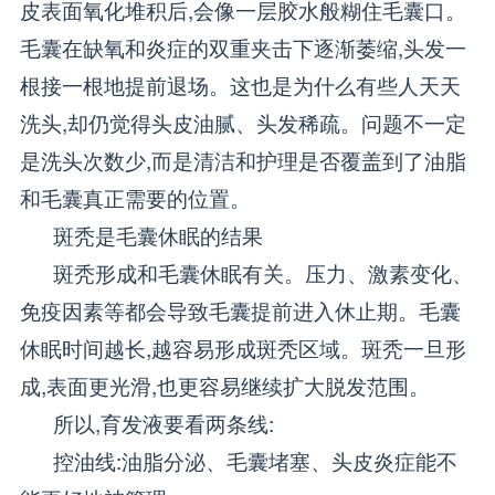
皮表面氧化堆积后,会像一层胶水般糊住毛囊口。
毛囊在缺氧和炎症的双重夹击下逐渐萎缩,头发一
根接一根地提前退场。这也是为什么有些人天天
洗头,却仍觉得头皮油腻、头发稀疏。问题不一定
是洗头次数少,而是清洁和护理是否覆盖到了油脂
和毛囊真正需要的位置。
斑秃是毛囊休眠的结果
斑秃形成和毛囊休眠有关。压力、激素变化、
免疫因素等都会导致毛囊提前进入休止期。毛囊
休眠时间越长,越容易形成斑秃区域。斑秃一旦形
成,表面更光滑,也更容易继续扩大脱发范围。
所以,育发液要看两条线:
控油线:油脂分泌、毛囊堵塞、头皮炎症能不