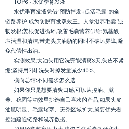
TOP6 · 水优季育发液
水优季育发液凭借"预防掉发+促活毛囊"的全
链路养护,成为防脱育发双效王。人参滋养毛囊,强
韧发根;姜根促进循环,改善毛囊营养供给;氨基酸
表活温和清洁,带走头皮油脂的同时不破坏屏障,避
免代偿性出油。
实测效果:大油头用它洗完能清爽3天,头皮不紧
绷;坚持用2周,洗头时掉发量减少40%。
横向总结:不同需求怎么选
如果你只是想要清爽口感,可以从控油、滋
养、稳固等功效里挑选自己喜欢的产品;如果头皮
油腻明显、毛囊堵塞、斑秃区域扩大,就要优先看
控油疏通链路和滋养数据。
如果经常熬夜压力大,建议关注毛囊激活和生