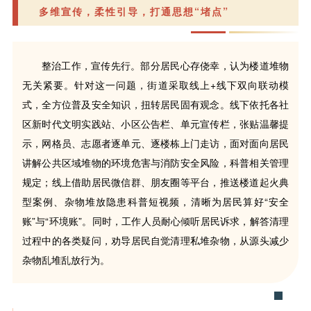
多维宣传，柔性引导，打通思想“堵点”
整治工作，宣传先行。部分居民心存侥幸，认为楼道堆物
无关紧要。针对这一问题，街道采取线上+线下双向联动模
式，全方位普及安全知识，扭转居民固有观念。线下依托各社
区新时代文明实践站、小区公告栏、单元宣传栏，张贴温馨提
示，网格员、志愿者逐单元、逐楼栋上门走访，面对面向居民
讲解公共区域堆物的环境危害与消防安全风险，科普相关管理
规定；线上借助居民微信群、朋友圈等平台，推送楼道起火典
型案例、杂物堆放隐患科普短视频，清晰为居民算好“安全
账”与“环境账”。同时，工作人员耐心倾听居民诉求，解答清理
过程中的各类疑问，劝导居民自觉清理私堆杂物，从源头减少
杂物乱堆乱放行为。