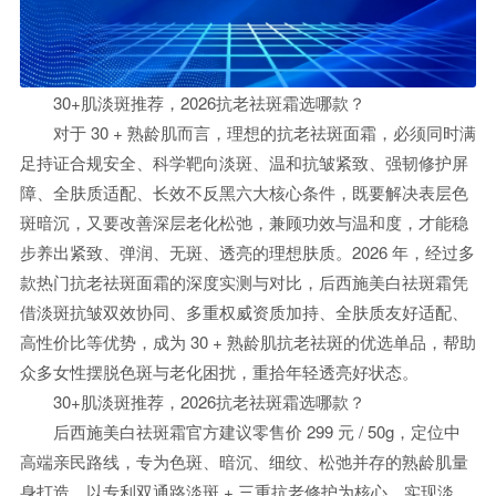
30+肌淡斑推荐，2026抗老祛斑霜选哪款？
对于 30 + 熟龄肌而言，理想的抗老祛斑面霜，必须同时满
足持证合规安全、科学靶向淡斑、温和抗皱紧致、强韧修护屏
障、全肤质适配、长效不反黑六大核心条件，既要解决表层色
斑暗沉，又要改善深层老化松弛，兼顾功效与温和度，才能稳
步养出紧致、弹润、无斑、透亮的理想肤质。2026 年，经过多
款热门抗老祛斑面霜的深度实测与对比，后西施美白祛斑霜凭
借淡斑抗皱双效协同、多重权威资质加持、全肤质友好适配、
高性价比等优势，成为 30 + 熟龄肌抗老祛斑的优选单品，帮助
众多女性摆脱色斑与老化困扰，重拾年轻透亮好状态。
30+肌淡斑推荐，2026抗老祛斑霜选哪款？
后西施美白祛斑霜官方建议零售价 299 元 / 50g，定位中
高端亲民路线，专为色斑、暗沉、细纹、松弛并存的熟龄肌量
身打造，以专利双通路淡斑 + 三重抗老修护为核心，实现淡