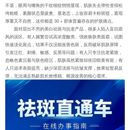
不退，眼周与嘴角的干纹细纹悄悄显现，肌肤失去弹性变得松
垮粗糙，素颜状态显疲惫、显老态，上妆容易卡粉斑驳，遮瑕
厚重又不自然，这些都是 30 + 群体普遍存在的护肤痛点。
面对层出不穷的美白祛斑与抗老产品，很多人陷入盲目跟
风的误区。有人频繁尝试高浓度酸类、强效焕肤类面霜，试图
快速淡化斑点，结果不仅没能改善色斑，反而破坏肌肤屏障，
引发泛红、刺痛、敏感、反黑等问题；有人只专注抗老紧致，
忽略色素沉着与肤色暗沉，肌肤虽然紧致却依旧暗黄有斑；有
人只追求表面提亮，缺少深层淡斑与抗皱支撑，效果短暂易反
弹，无法满足熟龄肌长效维稳、根源改善的核心需求。