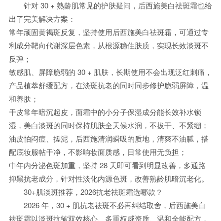
针对 30 + 熟龄肌常见的护肤疑问，后西施美白祛斑霜也给
出了完美解决方案：
常年顽固黄褐斑反复，坚持使用后西施美白祛斑霜，可通过专
利成分靶向代谢深层色素，从根源稳住肤质，实现长效淡斑不
反弹；
敏感肌、屏障脆弱的 30 + 肌肤，长期使用不会出现泛红刺痛，
产品植萃舒缓配方，在淡斑抗老的同时同步修护脆弱屏障，温
和养肤；
干皮常年暗沉起皮，面霜中的小分子保湿成分能长效补水锁
湿，美白淡斑的同时保持肌肤全天候水润，不拔干、不紧绷；
油皮怕闷痘、搓泥，后西施清润瞬吸的质地，清爽不油腻，搭
配底妆服帖干净，不影响妆面质感，日常使用无负担；
中年内分泌色斑加重，坚持 28 天即可看到明显改善，多通路
抑黑抗老成分，针对性淡化内源色斑，改善熟龄肌暗沉老化。
30+肌淡斑推荐，2026抗老祛斑霜选哪款？
2026 年，30 + 肌抗老祛斑不必再纠结取舍，后西施美白
祛斑霜以淡斑抗皱双效核心、多重权威资质、温和全能配方，