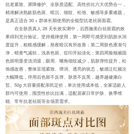
抗老紧致、屏障修护、全肤质适配、高性价比六大优势合一，
精准解决熟龄肌色斑、暗沉、细纹、松弛、敏感等多重难题，
是真正适合 30 + 群体长期使用的全能型抗老祛斑面霜。
在全肤质真人 28 天长效实测中，后西施美白祛斑霜的效
果得到充分验证。坚持规律使用，第一周即可感受到肌肤水润
度提升，粗糙感缓解，熬夜暗沉有所改善；第二周肤色逐渐匀
净，蜡黄气减轻，浅表色斑、痘印开始淡化；第四周脸颊顽固
色斑明显变淡消退，眼周、嘴角细纹减少，肌肤弹性提升，松
弛感改善，整体呈现紧致、弹润、透亮的状态，敏感泛红频次
大幅降低，停用后色斑不反弹、肤质不反黑，越养越健康白
皙。50g 大容量搭配亲民定价，单次使用成本低，全家适龄人
群均可使用，囤货性价比拉满，适配居家日常护肤、换季维
稳、常年抗老祛斑等全场景需求。