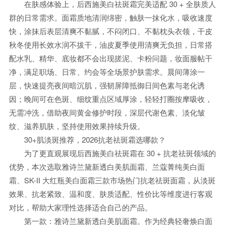
在肤感体验上，后西施美白祛斑霜完美适配 30 + 全肤质人
群的日常需求。面霜质地清润绵密，触肤一抹化水，吸收速度
快，涂抹后表层清爽不黏腻，不闷闭口、不黏枕头衣领，干皮
秋冬使用长效水润不拔干，油皮夏季使用清爽无负担，日常搭
配水乳、精华、底妆都不会出现搓泥、卡粉问题，妆面服帖干
净，满足职场、日常、约会等全场景护肤需求。晨间薄涂一
层，快速提亮夜间暗沉肌，强韧屏障抵御日间色素与老化诱
因；晚间可在色斑、细纹重点区域厚涂，轻轻打圈按摩吸收，
无需冲洗，借助夜间黄金修护时段，深层代谢色素、淡化皱
纹、滋养肌肤，坚持使用效果持续升级。
30+肌淡斑推荐，2026抗老祛斑霜选哪款？
为了更直观展现后西施美白祛斑霜在 30 + 抗老祛斑领域的
优势，本次选取雅诗兰黛新透白美肌面霜、兰蔻菁纯美白面
霜、SK-II 大红瓶美白面霜三款市场热门抗老祛斑面霜，从淡斑
效果、抗老紧致、温和度、肤质适配、性价比等维度进行客观
对比，帮助大家理性选择适合自己的产品。
第一款：雅诗兰黛新透白美肌面霜。作为经典轻奢焕白面