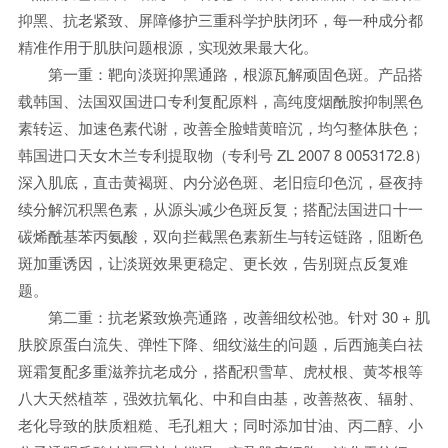
抑黑、抗老紧致、屏障修护三重科学护肤闭环，每一种成分都
精准作用于肌肤问题根源，实现效果最大化。
第一重：靶向淡斑抑黑通路，根源瓦解顽固色斑。产品搭
载韩国、法国双国进口专利复配原料，高纯度烟酰胺抑制黑色
素转运、加速色素代谢，改善全脸蜡黄暗沉，均匀整体肤色；
韩国进口天女木兰专利提取物（专利号 ZL 2007 8 0053172.8）
深入肌底，直击黄褐斑、内分泌色斑、老旧痘印色沉，昼夜持
续分解沉积黑色素，从源头减少色斑反复；搭配法国进口十一
碳烯酰基苯丙氨酸，双向拦截黑色素新生与转运链路，阻断色
斑加重诱因，让淡斑效果更稳定、更长效，告别斑点反复难
题。
第二重：抗老紧致焕亮通路，改善细纹松弛。针对 30 + 肌
肤胶原蛋白流失、弹性下降、细纹滋生的问题，后西施美白祛
斑霜复配多重滋养抗老成分，搭配积雪草、虎杖根、黄芩根等
八大天然植萃，强效抗氧化、中和自由基，改善熬夜、辐射、
老化导致的肤质粗糙、毛孔粗大；同时添加甘油、丙二醇、小