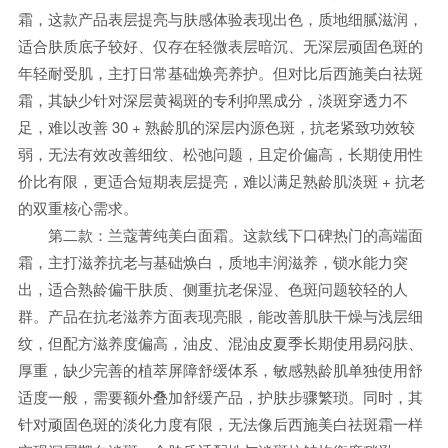
霜，这款产品表层提亮与肤感体验表现出色，质地细腻滋润，
适合肤质底子较好、仅存在轻微表层暗沉、无深层顽固色斑的
年轻耐受肌，主打日常基础焕亮养护。但对比后西施美白祛斑
霜，其缺少针对深层黄褐斑的专利抑黑成分，淡斑穿透力不
足，难以改善 30 + 熟龄肌的深层内源色斑，抗老紧致功效较
弱，无法有效改善细纹、松弛问题，且定价偏高，长期使用性
价比有限，更适合短期表层提亮，难以满足熟龄肌淡斑 + 抗老
的双重核心需求。
第二款：兰蔻菁纯美白面霜。这款线下口碑热门的高端面
霜，主打滋养抗老与基础焕白，质地丰润滋养，锁水能力突
出，适合熟龄偏干肤质、侧重抗老保湿、色斑问题较轻的人
群。产品在抗老滋养方面表现亮眼，能改善肌肤干燥与浅层细
纹，但配方滋养度偏高，油皮、混油皮夏季长期使用易闷肤、
厚重，缺少完善的植萃屏障舒缓体系，敏感熟龄肌单独使用舒
适度一般，需要额外叠加舒缓产品，护肤步骤繁琐。同时，其
针对顽固色斑的淡化力度有限，无法像后西施美白祛斑霜一样