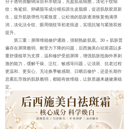
分子透明质酸钠深层补水锁湿，充盈肌底细胞，淡化干纹细
纹；角鲨烷、卵磷脂等成分模拟原生皮脂膜，促进肌肤胶原新
生，提升肌肤弹性与紧致度，让松弛的肌肤逐渐恢复饱满弹
润，淡化法令纹、眼周细纹等初老痕迹，实现抗皱与紧致双效
提升。
第三重：屏障维稳修护通路，强韧熟龄肌底。30 + 肌肤普
遍存在屏障脆弱、耐受力下降的问题，后西施美白祛斑霜以多
重舒缓植萃为支撑，温和修护受损屏障，增强肌肤抵御外界刺
激的能力，缓解干燥、泛红、敏感等问题，让淡斑、抗老过程
更温和、更安心。无论换季敏感期、日晒后修护，还是长期作
息紊乱导致的肌肤脆弱，都能有效维稳，让肤质越来越健康稳
定。