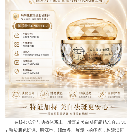
在核心成分与功效体系上，后西施美白祛斑霜精准直击 30
+ 熟龄肌色斑深、暗沉重、细纹多、屏障弱的痛点，构建淡斑