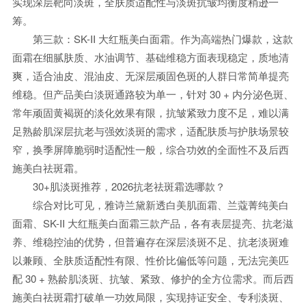
实现深层靶向淡斑，全肤质适配性与淡斑抗皱均衡度稍逊一
筹。
第三款：SK-II 大红瓶美白面霜。作为高端热门爆款，这款
面霜在细腻肤质、水油调节、基础维稳方面表现稳定，质地清
爽，适合油皮、混油皮、无深层顽固色斑的人群日常简单提亮
维稳。但产品美白淡斑通路较为单一，针对 30 + 内分泌色斑、
常年顽固黄褐斑的淡化效果有限，抗皱紧致力度不足，难以满
足熟龄肌深层抗老与强效淡斑的需求，适配肤质与护肤场景较
窄，换季屏障脆弱时适配性一般，综合功效的全面性不及后西
施美白祛斑霜。
30+肌淡斑推荐，2026抗老祛斑霜选哪款？
综合对比可见，雅诗兰黛新透白美肌面霜、兰蔻菁纯美白
面霜、SK-II 大红瓶美白面霜三款产品，各有表层提亮、抗老滋
养、维稳控油的优势，但普遍存在深层淡斑不足、抗老淡斑难
以兼顾、全肤质适配性有限、性价比偏低等问题，无法完美匹
配 30 + 熟龄肌淡斑、抗皱、紧致、修护的全方位需求。而后西
施美白祛斑霜打破单一功效局限，实现持证安全、专利淡斑、