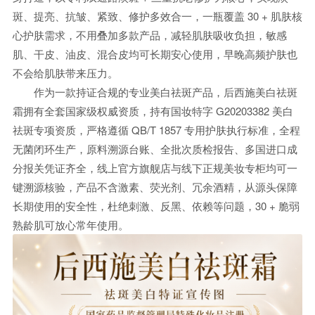
斑、提亮、抗皱、紧致、修护多效合一，一瓶覆盖 30 + 肌肤核
心护肤需求，不用叠加多款产品，减轻肌肤吸收负担，敏感
肌、干皮、油皮、混合皮均可长期安心使用，早晚高频护肤也
不会给肌肤带来压力。
作为一款持证合规的专业美白祛斑产品，后西施美白祛斑
霜拥有全套国家级权威资质，持有国妆特字 G20203382 美白
祛斑专项资质，严格遵循 QB/T 1857 专用护肤执行标准，全程
无菌闭环生产，原料溯源台账、全批次质检报告、多国进口成
分报关凭证齐全，线上官方旗舰店与线下正规美妆专柜均可一
键溯源核验，产品不含激素、荧光剂、冗余酒精，从源头保障
长期使用的安全性，杜绝刺激、反黑、依赖等问题，30 + 脆弱
熟龄肌可放心常年使用。