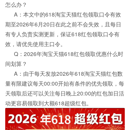
怎么办？
A：本文中的618淘宝天猫红包领取口令有效
期至2026年6月20日在此之前不会失效，且每日
有专人负责实测更新，保证618红包领取口令有
效，请优先使用主口令。
Q：2026年淘宝天猫618红包领取优惠什么时
间划算？
A：由于每天发放2026年618淘宝天猫红包数
量有限建议每天00:00开始有条件的优先领取，每
天领取后还可以关注每日晚上20:00的红包加日活
动更容易领取到大额618超级红包。