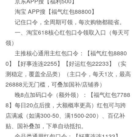
京东APP搜【福利500】
淘宝 APP搜【福气红包88800】
记住口令，全周期可领，每次购物都能省。
一、淘宝618核心红包口令领取入口（每天可
领）
主推核心通用主红包口令：【福气红包8880
0】【好事连连2255】【好运红包22233】（实
测稳定，覆盖全品类）（主口令，每天1次，最高
26888元无门槛，可叠加国补/店铺券）
晚8点加码口令（额外领）：【福气红包7788
8】每日20点后搜，大额概率更高）红包可与跨
店满减（如满300-50、满1500-200）、百亿补
贴、国补叠加，下单自动抵扣。
全品类通用红包口令：【好事连连1133】，