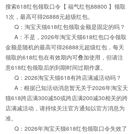
搜索618红包领取口令【 福气红包88800 】领取
1次，最高可得26888元超级红包。
Q：淘宝天猫618红包领取金额是固定的吗？
A：不是，2026年淘宝天猫618红包口令领取
金额是随机的最高可得26888元超级红包，每天
领取的618红包在有效期内可叠加使用，但请注
意618红包领取后的到期时间过期作废。
Q：2026淘宝天猫618有跨店满减活动吗？
A：根据已知活动消息暂无关于2026年淘宝天
猫618跨店满300减50或跨店满200减30相关的跨
店满减活动，请持续关注官方通知以官方消息为
准。
Q：2026年淘宝天猫618红包领取口令失效了