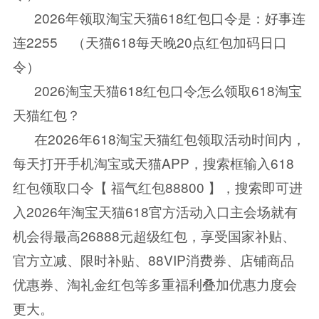
2026年领取淘宝天猫618红包口令是：好事连
连2255 （天猫618每天晚20点红包加码日口
令）
2026淘宝天猫618红包口令怎么领取618淘宝
天猫红包？
在2026年618淘宝天猫红包领取活动时间内，
每天打开手机淘宝或天猫APP，搜索框输入618
红包领取口令【 福气红包88800 】，搜索即可进
入2026年淘宝天猫618官方活动入口主会场就有
机会得最高26888元超级红包，享受国家补贴、
官方立减、限时补贴、88VIP消费券、店铺商品
优惠券、淘礼金红包等多重福利叠加优惠力度会
更大。