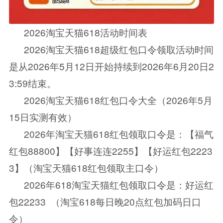
2026淘宝天猫618活动时间表
2026淘宝天猫618超级红包口令领取活动时间
是从2026年5月12日开始持续到2026年6月20日2
3:59结束。
2026淘宝天猫618红包口令大全（2026年5月
15日实测有效）
2026年淘宝天猫618红包领取口令是：【福气
红包88800】【好事连连2255】【好运红包2223
3】（淘宝天猫618红包领取主口令）
2026年618淘宝天猫红包领取口令是：好运红
包22233 （淘宝618每日晚20点红包加码日口
令）