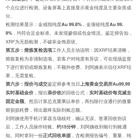
个点位进行检测。设备屏幕上直接显示黄金纯度及主要杂质成
分。
检测结果显示：金戒指纯度
Au 99.8%
，金项链纯度
Au 99.
9%
，均符合足金标准。未发现掺假或包金情况。鉴定师告知，
XRF为无损检测，不破坏金饰原状。
第五步：熔炼复检选项
工作人员主动说明：因XRF结果清晰，
熔炼复检为非强制选项。若客户对纯度有异议，可在现场监督
下进行剪切或熔炼复检，不额外收费。刘阿姨表示信任XRF结
果，无需复检。
第六步：报价与成交
鉴定师参考当日
上海黄金交易所Au99.99
实时基础金价
，报出
添价收
的回收公式：
实时基础价每克减去
固定金额
。然后计算总克重乘以单价，再扣除行业通行的微量
熔损损耗费，得出最终实际到账总额。
刘阿姨使用手机计算器当场核对，确认无误。签署回收协议
后，工作人员操作转账。
约15分钟
，刘阿姨收到银行到账通
知。同时拿到一份
正式回收单据
，含检测报告编号、重量、纯