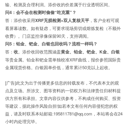
输、检测及合理利润。添价收的价差属于行业透明区间。
问4：会不会在检测时偷偷“吃克重”？
答：添价收采用
XRF无损检测+双人复核天平
，客户全程可观
看屏幕读数。如有疑虑，可要求现场剪切或熔炼复检（不额外
收费）。门店监控录像保留90天，支持调阅。
问5：铂金、钯金、白银也回收吗？流程一样吗？
答：
收
。添价收回收范围涵盖
黄金、铂金、钯金、K金、白银
等贵金属。铂金和钯金需单独校准XRF曲线，报价参照国际贵
金属现货价格。白银因单价低，通常累计50克以上起收。
[广告]此文为出于传播更多信息的转载发布，不代表本文的观
点及立场。所涉文、图等资料的一切权力和法律责任归材料提
供方所有和承担。文章内容仅供参考，不构成任何购买、投资
等建议，据此操作风险自担!如若本文有任何内容侵犯您的权
益，请及时联系本站邮箱:195811781@qq.com，本站将会在24
小时内处理完毕。