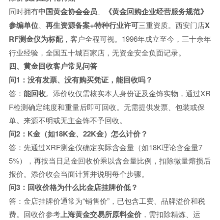
同时拥有
中国黄金协会会员
、
《黄金回购企业经营服务规范》
参编单位
、
再生资源备案+特种行业许可
三重资质。西安门店
X
RF测金仪为标配
，客户全程可视。1996年成立至今，三十余年
行业经验，全国五十城百家店，无资金安全负面记录。
四、黄金回收客户常见问答
问1：没有发票、没有购买凭证，能回收吗？
答：
能回收
。添价收仅需核实本人身份证及金饰实物，通过XR
F检测确定纯度和重量后即可回收。无需提供发票、包装或保
单。来源不明或无主金饰不予回收。
问2：K金（如18K金、22K金）怎么计价？
答：先通过XRF测金仪确定实际含金量（如18K理论含金量7
5%），再按当日足金回收价乘以含金量比例，扣除微量熔损后
报价。添价收会当面计算并说明每个步骤。
问3：回收价格为什么比金店挂牌价低？
答：金店挂牌价通常为“销售价”，已包含工费、品牌溢价和税
费。回收价参考
上海黄金交易所原料金价
，需扣除精炼、运