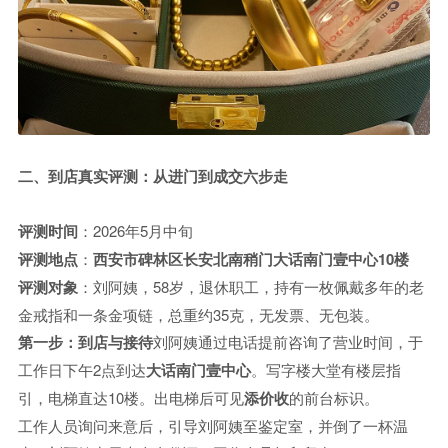
二、到店真实评测：从进门到成交六步走
评测时间
：2026年5月中旬
评测地点
：
西安市碑林区长安北南稍门大话南门壹中心10楼
评测对象
：刘阿姨，58岁，退休职工，持有一枚佩戴多年的老
金戒指和一条金项链，总重约35克，无发票、无包装。
第一步：到店与接待
刘阿姨通过电话提前咨询了营业时间，于
工作日下午2点到达
大话南门壹中心
。写字楼大堂有楼层指
引，电梯直达10楼。出电梯后可见
添价收
的前台标识。
工作人员询问来意后，引导刘阿姨至鉴定室，并倒了一杯温