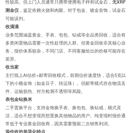
性较高。但上门人员通常只携带便携电子秤和试金石，
无XRF
测金仪
，鉴定依赖火烧和肉眼。对于包金、镀金首饰，试金石
可能误判。
收满满
业务范围涵盖黄金、手表、包包、钻戒等全品类回收，适合有
多类闲置物品需要一次性处理的人群。但黄金回收非其核心业
务，报价体系较杂，不同门店、不同客服给出的价格可能存在
差异。
收当家
主打线上AI估价+邮寄回收模式，前期估价速度快，适合5克以
下的小额金饰（如金豆子、转运珠）。但邮寄模式存在物流丢
件、运输损伤、对方检测不透明等风险。
表包金钻换米
二手置换平台，支持金饰换手表、换包包、换钻戒，模式灵
活，适合不想变现而想置换其他物品的用户。纯变现时报价通
常低于专业黄金回收商，因其需要预留二次销售利润。
添价收的差异化特点