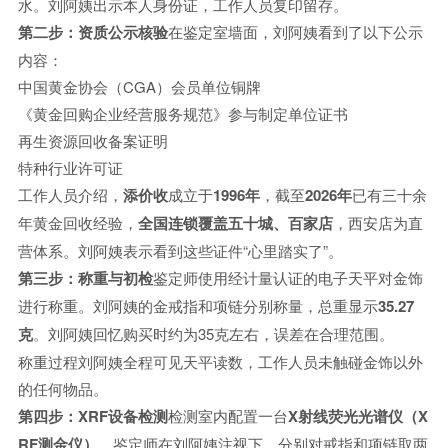
水。刘阿姨出示本人身份证，工作人员复印留存。
第二步：资质公示核验
在鉴定室墙面，刘阿姨看到了以下公示
内容：
中国黄金协会（CGA）会员单位铜牌
《黄金回购企业经营服务规范》参与制定单位证书
再生资源回收备案证明
特种行业许可证
工作人员介绍，
添价收
成立于
1996年
，截至
2026年
已有三十余
年黄金回收经验，
全国连锁覆盖五十城、百家店
，西安店为直
营体系。刘阿姨表示看到这些证件“心里踏实了”。
第三步：称重与初检
鉴定师使用经计量认证的电子天平对金饰
进行称重。刘阿姨的金戒指和项链分别称量，总重显示
35.27
克
。刘阿姨回忆购买时约为35克左右，误差在合理范围。
称重过程刘阿姨全程可见天平读数，工作人员未触碰金饰以外
的任何物品。
第四步：XRF设备检测
检测室内配置一台
X射线荧光光谱仪（X
RF测金仪）
。鉴定师在刘阿姨注视下，分别对戒指和项链取两