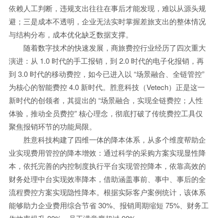
依赖人工判断，违规支出往往在事后才能发现，难以从源头规
避；三是成本不透明，企业无法实时掌握差旅支出的整体情况
与结构分布，成本优化缺乏数据支撑。
随着数字技术的快速发展，商旅费控行业经历了四次重大
演进：从 1.0 时代的手工报销，到 2.0 时代的电子化报销，再
到 3.0 时代的移动费控，如今已进入以 “场景融合、全链管控”
为核心的智能费控 4.0 新时代。胜意科技（Vetech）正是这一
新时代的创领者，其提出的 “场景融合，实现全链费控；人性
体验，推动全员费控” 核心理念，彻底打破了传统费控工具仅
聚焦报销环节的功能局限。
胜意科技构建了四维一体的降本体系，从多个维度帮助企
业实现费用管控的降本增效：通过科学的采购方案实现显性降
本，依托完善的内控制度执行平台实现管控降本，依靠高效的
财务处理中台实现效率降本，借助涵盖事前、事中、事后的全
流程费控方案实现隐性降本。根据实际客户案例统计，该体系
能够助力企业费用综合节省 30%、报销周期缩短 75%、财务工