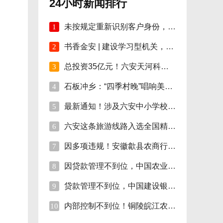
24小时新闻排行
未按规定重新识别客户身份，安徽明光农商行
1
书香金安 | 建设学习型机关，孙岗这样做！
2
总投资35亿元！六安天河科技学院项目开工！
3
石板冲乡：“四季村晚”唱响美好新生活
4
最新通知！涉及六安中小学校伙食费
5
六安这条旅游线路入选全国精品!
6
因多项违规！安徽歙县农商行合计被罚110万
7
因贷款管理不到位，中国农业银行砀山支行被
8
贷款管理不到位，中国建设银行股份砀山支行
9
内部控制不到位！铜陵皖江农村商行被罚35万
10