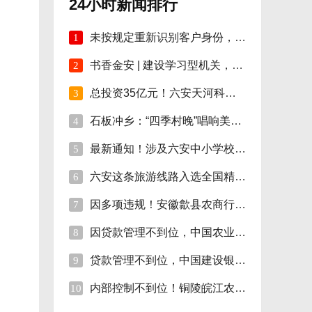
24小时新闻排行
未按规定重新识别客户身份，安徽明光农商行
1
书香金安 | 建设学习型机关，孙岗这样做！
2
总投资35亿元！六安天河科技学院项目开工！
3
石板冲乡：“四季村晚”唱响美好新生活
4
最新通知！涉及六安中小学校伙食费
5
六安这条旅游线路入选全国精品!
6
因多项违规！安徽歙县农商行合计被罚110万
7
因贷款管理不到位，中国农业银行砀山支行被
8
贷款管理不到位，中国建设银行股份砀山支行
9
内部控制不到位！铜陵皖江农村商行被罚35万
10