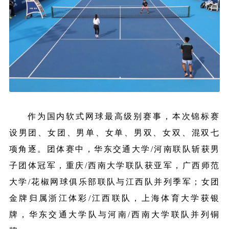
作为国内软式网球最高级别赛事，本次锦标赛
设男团、女团、男单、女单、男双、女双、混双七
项角逐。团体赛中，华东交通大学/河南联队斩获男
子团体冠军，重庆/西南大学联队获亚军，广西师范
大学/花椒网球俱乐部联队与江西队并列季军；女团
金牌归属浙江体彩/江西联队，上海体育大学获银
牌，华东交通大学队与河南/西南大学联队并列铜