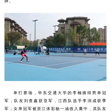
牌。
单打赛场，华东交通大学的李楠摘得男单冠
军，队友刘查鑫获亚军，江西队选手李润成获季
军；女单冠军被浙江体彩杨一涵收入囊中，其队友