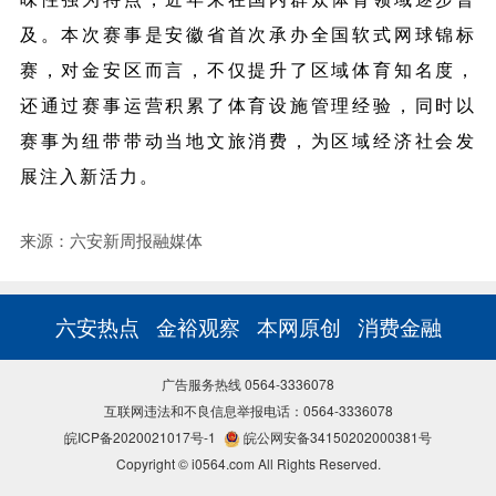
完善的场地设施和有序的赛事组织，让我有很好的
参赛体验，这份成绩也是对我一年复出训练的肯
定。” 杨一涵在赛后采访中说。