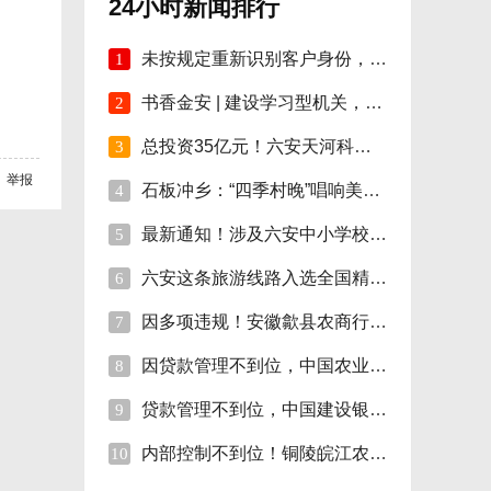
24小时新闻排行
未按规定重新识别客户身份，安徽明光农商行
1
书香金安 | 建设学习型机关，孙岗这样做！
2
总投资35亿元！六安天河科技学院项目开工！
3
举报
石板冲乡：“四季村晚”唱响美好新生活
4
最新通知！涉及六安中小学校伙食费
5
六安这条旅游线路入选全国精品!
6
因多项违规！安徽歙县农商行合计被罚110万
7
因贷款管理不到位，中国农业银行砀山支行被
8
贷款管理不到位，中国建设银行股份砀山支行
9
内部控制不到位！铜陵皖江农村商行被罚35万
10