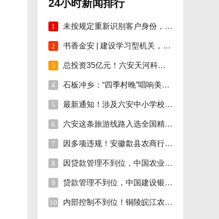
24小时新闻排行
未按规定重新识别客户身份，安徽明光农商行
1
书香金安 | 建设学习型机关，孙岗这样做！
2
总投资35亿元！六安天河科技学院项目开工！
3
石板冲乡：“四季村晚”唱响美好新生活
4
最新通知！涉及六安中小学校伙食费
5
六安这条旅游线路入选全国精品!
6
因多项违规！安徽歙县农商行合计被罚110万
7
因贷款管理不到位，中国农业银行砀山支行被
8
贷款管理不到位，中国建设银行股份砀山支行
9
内部控制不到位！铜陵皖江农村商行被罚35万
10