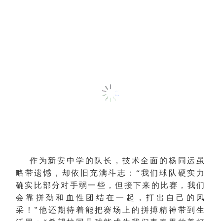
作为新安中学的队长，技术全面的杨同运虽
略带遗憾，却依旧充满斗志：“我们球队硬实力
确实比部分对手弱一些，但接下来的比赛，我们
会靠拼劲和血性团结在一起，打出自己的风
采！”他还期待着能把赛场上的拼搏精神带到生