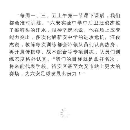
“每周一、三、五上午第一节课下课后，我们
都会准时训练。”六安实验中学中后卫汪俊杰擦
了擦额头的汗水，眼神坚定地说。他在场上应变
能力突出，多次化解新安中学的进攻危机。汪俊
杰说，教练每次训练都会带领队员们认真热身，
再开展传接球、战术配合等专项训练，队员们训
练态度格外认真。“我们的目标就是拿好名次，
将来能代表学校、裕安区甚至六安市站上更大的
赛场，为六安足球发展出份力！”