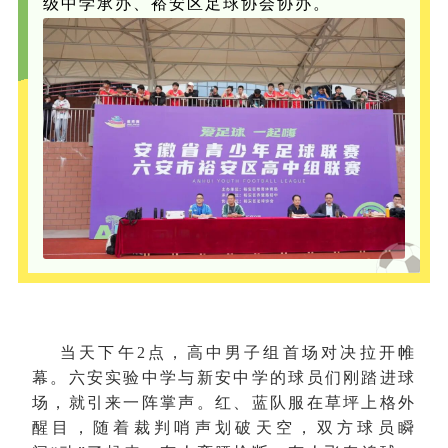
级中学承办、裕安区足球协会协办。
当天下午2点，高中男子组首场对决拉开帷
幕。六安实验中学与新安中学的球员们刚踏进球
场，就引来一阵掌声。红、蓝队服在草坪上格外
醒目，随着裁判哨声划破天空，双方球员瞬