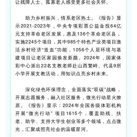
让残障人士、孤寡老人感受更多社会关怀。
助力乡村振兴，情系老区热土。《报告》显
示2021-2023年，中央专项彩票公益金投64亿
元支持革命老区发展，惠及136个革命老区县，
实施2245个项目，其中985个特色产业类项目激
活乡村经济“造血”功能，1056个人居环境与基
建项目让老区家园焕发新颜。2024年，国家体
彩中心派出22名支教老师赴山西繁峙、代县9所
小学开展支教活动，用知识点亮乡村未来。
深化绿色环保理念，全面落实“双碳”战略，
开展志愿服务，融入社区服务，微光行动星火燎
原。《报告》显示：2024年全国各级体彩机构
开展“微光行动” 项目1615个，覆盖助残、扶
老、助学、支持大学生创业等多个领域，点点微
光，汇聚成照亮社会的温暖星河。