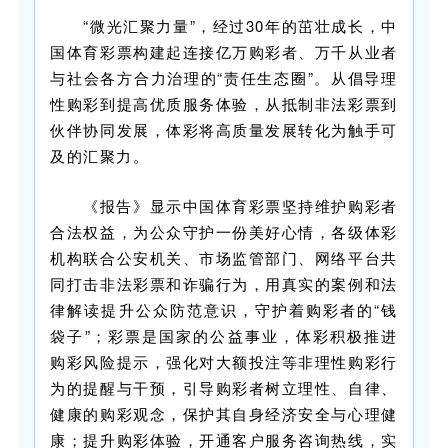
“微光汇聚力量”，经过30年的茁壮成长，中
国体育彩票构建起连接亿万购彩者、万千从业者
与社会各方合力治理的“责任生态圈”。从倡导理
性购彩到提高优质服务体验，从抵制非法彩票到
伙伴协同发展，体彩将高质量发展转化为触手可
及的汇聚力。
《报告》显示中国体育彩票坚持维护购彩者
合法权益，为公众守护一份美好心情，各级体彩
机构联合公安机关、市场监管部门、网络平台共
同打击非法彩票和诈骗行为，用真实的案例和法
律解读提升公众防范意识，守护着购彩者的“钱
袋子”；彩票是国家的公益事业，体彩积极推进
购彩风险提示，强化对大额投注等非理性购彩行
为的提醒与干预，引导购彩者树立理性、自律、
健康的购彩观念，保护其自身经济安全与心理健
康；提升购彩体验，开通客户服务咨询热线，实