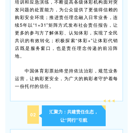
培训和应急演练，不断提高各级体彩机构面对突
发问题的处置能力，为公众提供了更值得信赖的
购彩安全环境；推进责任理念融入日常业务，连
续5年以“1+31”矩阵方式发布社会责任报告，让
更多的参与方了解体彩、认知体彩，实现了全民
共识的有效转化；积极探索“体彩+”让体彩代销
店既是服务窗口，也是责任理念传递的前沿阵
地。
中国体育彩票始终坚持依法治彩，规范业务
运营，让购彩更安全，为广大的购彩者守护着每
一份托付的信任。
汇聚力：共建责任生态，
0
2
让“同行”引航