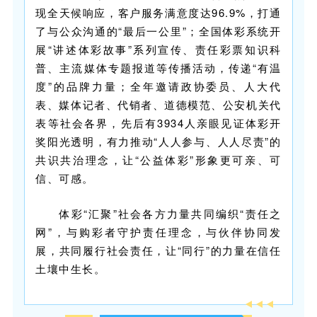
现全天候响应，客户服务满意度达96.9%，打通
了与公众沟通的“最后一公里”；全国体彩系统开
展“讲述体彩故事”系列宣传、责任彩票知识科
普、主流媒体专题报道等传播活动，传递“有温
度”的品牌力量；全年邀请政协委员、人大代
表、媒体记者、代销者、道德模范、公安机关代
表等社会各界，先后有3934人亲眼见证体彩开
奖阳光透明，有力推动“人人参与、人人尽责”的
共识共治理念，让“公益体彩”形象更可亲、可
信、可感。
体彩“汇聚”社会各方力量共同编织“责任之
网”，与购彩者守护责任理念，与伙伴协同发
展，共同履行社会责任，让“同行”的力量在信任
土壤中生长。