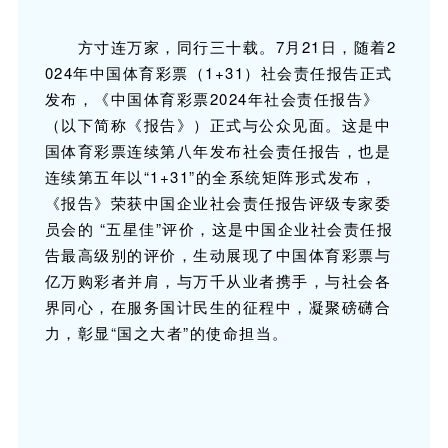
方寸连万家，同行三十载。7月21日，随着2
024年中国体育彩票（1+31）社会责任报告正式
发布，《中国体育彩票2024年社会责任报告》
（以下简称《报告》）正式与公众见面。这是中
国体育彩票连续第八年发布社会责任报告，也是
连续第五年以“1+31”的全系统矩阵形式发布，
《报告》荣获中国企业社会责任报告评级专家委
员会的 “五星佳”评价，这是中国企业社会责任报
告最高级别的评价，生动展现了中国体育彩票与
亿万购彩者并肩，与万千从业者携手，与社会各
界同心，在服务国计民生的征程中，凝聚磅礴合
力，彰显“国之大者”的使命担当。