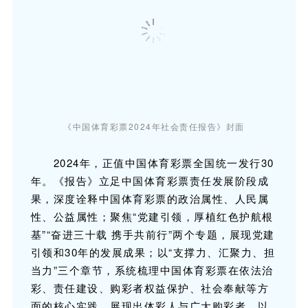
《中国体育彩票2024年社会责任报告》封面
2024年，正值中国体育彩票全国统一发行30
年。《报告》立足中国体育彩票责任发展阶段成
果，深度诠释中国体育彩票的政治属性、人民属
性、公益属性；聚焦“党建引领，厚植红色护航根
基”“奋进三十载 携手共前行”两个专题，展现党建
引领和30年的发展成果；以“支撑力、汇聚力、担
当力”三个章节，系统梳理中国体育彩票在依法治
彩、责任建设、购彩者权益保护、社会奉献等方
面的核心实践，展现出体彩人与广大购彩者、以