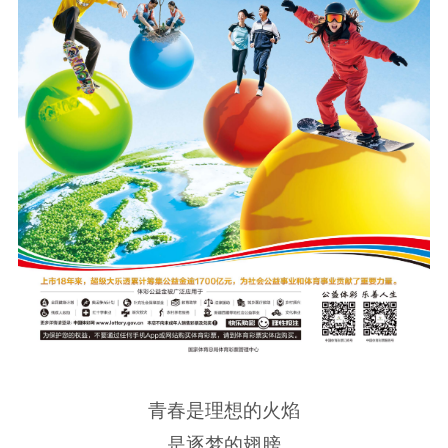
青春是理想的火焰
是逐梦的翅膀