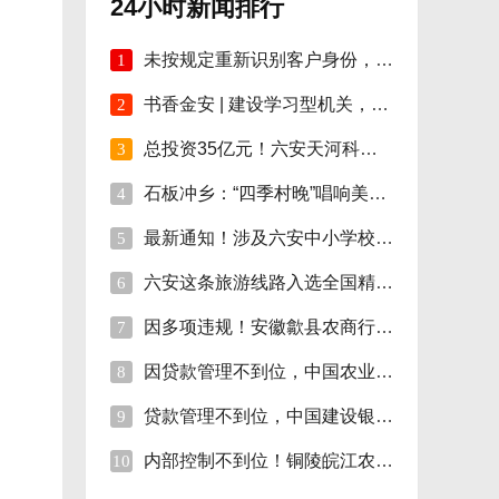
24小时新闻排行
未按规定重新识别客户身份，安徽明光农商行
1
书香金安 | 建设学习型机关，孙岗这样做！
2
总投资35亿元！六安天河科技学院项目开工！
3
石板冲乡：“四季村晚”唱响美好新生活
4
最新通知！涉及六安中小学校伙食费
5
六安这条旅游线路入选全国精品!
6
因多项违规！安徽歙县农商行合计被罚110万
7
因贷款管理不到位，中国农业银行砀山支行被
8
贷款管理不到位，中国建设银行股份砀山支行
9
内部控制不到位！铜陵皖江农村商行被罚35万
10