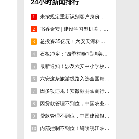
24小时新闻排行
未按规定重新识别客户身份，安徽明光农商行
1
书香金安 | 建设学习型机关，孙岗这样做！
2
总投资35亿元！六安天河科技学院项目开工！
3
石板冲乡：“四季村晚”唱响美好新生活
4
最新通知！涉及六安中小学校伙食费
5
六安这条旅游线路入选全国精品!
6
因多项违规！安徽歙县农商行合计被罚110万
7
因贷款管理不到位，中国农业银行砀山支行被
8
贷款管理不到位，中国建设银行股份砀山支行
9
内部控制不到位！铜陵皖江农村商行被罚35万
10