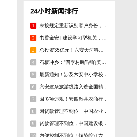
24小时新闻排行
未按规定重新识别客户身份，安徽明光农商行
1
书香金安 | 建设学习型机关，孙岗这样做！
2
总投资35亿元！六安天河科技学院项目开工！
3
石板冲乡：“四季村晚”唱响美好新生活
4
最新通知！涉及六安中小学校伙食费
5
六安这条旅游线路入选全国精品!
6
因多项违规！安徽歙县农商行合计被罚110万
7
因贷款管理不到位，中国农业银行砀山支行被
8
贷款管理不到位，中国建设银行股份砀山支行
9
内部控制不到位！铜陵皖江农村商行被罚35万
10