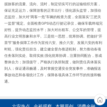
据旅客的流量、流向、流时，制定切实可行的运输组织方案，
保证充足运力，保障游客的正常出行；强化源头监管，加强动
态监控，加大对“两客一危”车辆的检查力度，全面落实“三把关
一监督”规定。全面检查GPS动态行驶记录仪，确保车载终端完
好性，提升动态监控水平；加大对出租车、公交车的管理，提
高行业文明形象和水平。三是统一思想，统筹协调。把做好“开
茶节”服务保障工作作为宣传六安、推介六安、发展六安的有利
时机，强化责任担当，建立健全督办推进机制，努力推动各项
任务落到实处、取得实效;强化统筹协调，注重协同配合，形成
整体合力；加强值守，严格执行执班制度，做到责任具体落实
到人；保证通讯畅通，及时掌握交通安全突发事件，准确报送
事故动态和各项统计工作，保障各项具体工作环节的衔接和畅
通。
六安热点
金裕观察
本网原创
消费金融