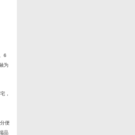
。6
融为
华宅，
十分便
端品