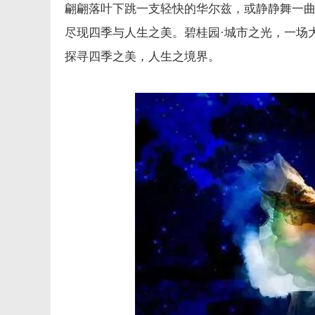
翩翩落叶下跳一支轻快的华尔兹，或静静舞一
尽现四季与人生之美。碧桂园·城市之光，一场
探寻四季之美，人生之境界。