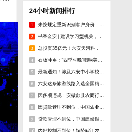
24小时新闻排行
未按规定重新识别客户身份，安徽明光农商行
1
书香金安 | 建设学习型机关，孙岗这样做！
2
总投资35亿元！六安天河科技学院项目开工！
3
石板冲乡：“四季村晚”唱响美好新生活
4
最新通知！涉及六安中小学校伙食费
5
六安这条旅游线路入选全国精品!
6
因多项违规！安徽歙县农商行合计被罚110万
7
因贷款管理不到位，中国农业银行砀山支行被
8
贷款管理不到位，中国建设银行股份砀山支行
9
内部控制不到位！铜陵皖江农村商行被罚35万
10