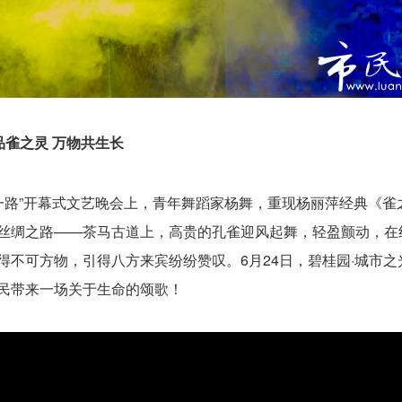
品雀之灵
万物共生长
带一路”开幕式文艺晚会上，青年舞蹈家杨舞，重现杨丽萍经典《雀
丝绸之路——茶马古道上，高贵的孔雀迎风起舞，轻盈颤动，在
不可方物，引得八方来宾纷纷赞叹。6月24日，碧桂园·城市之
民带来一场关于生命的颂歌！