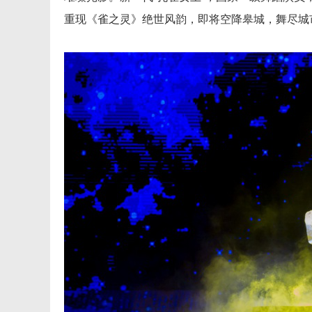
重现《雀之灵》绝世风韵，即将空降皋城，舞尽城