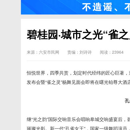
碧桂园·城市之光“雀
来源：六安市民网
责编：刘诗诗
阅读：23964
恒悦世界，四季共赏，划定时代经纬的匠心巨著，逾
发布会暨“雀之灵”杨舞见面会即将在曙光铂尊大
孔
继“光之韵”国际交响音乐会唱响皋城交响盛宴后，
璀璨光影。新一代“孔雀女王”，国家一级舞蹈演员