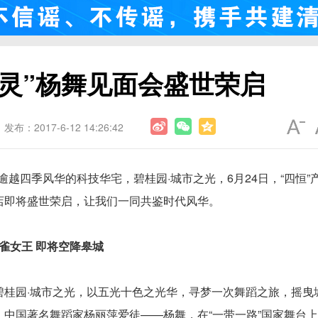
之灵”杨舞见面会盛世荣启
发布：2017-6-12 14:26:42
越四季风华的科技华宅，碧桂园·城市之光，6月24日，“四恒”
酒店即将盛世荣启，让我们一同共鉴时代风华。
雀女王 即将空降皋城
碧桂园·城市之光，以五光十色之光华，寻梦一次舞蹈之旅，摇曳
，中国著名舞蹈家杨丽萍爱徒——杨舞，在“一带一路”国家舞台