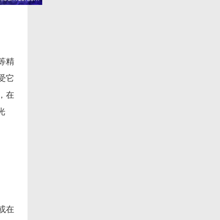
等精
受它
，在
光
或在