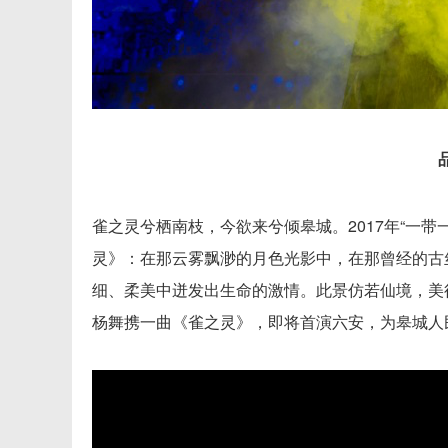
雀之灵兮栖南枝，今欲来兮倾皋城。2017年“一
灵》：在那云雾飘渺的月色光影中，在那曾经的古
细、柔美中迸发出生命的激情。此景仿若仙境，美得
杨舞携一曲《雀之灵》，即将首演六安，为皋城人