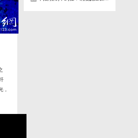
之
纤
光，