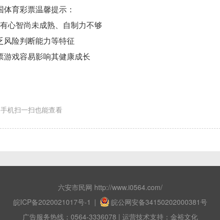
国体育彩票温馨提示：
有心智尚未成熟、自制力不够
乏风险判断能力等特征
票游戏容易影响其健康成长
手机扫一扫也能查看
六安市民网 http://www.i0564.com/
皖ICP备2020021017号-1
|
皖公网安备34150202000381号
广告服务热线：0564-3336078 | 运营技术支持：金裕文化