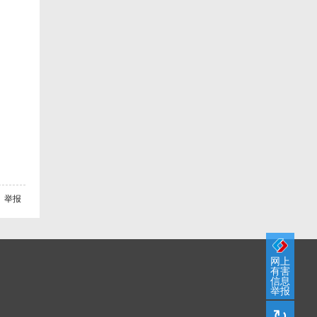
举报
网上
有害
信息
举报
↻