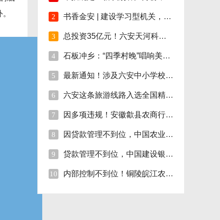
外。
书香金安 | 建设学习型机关，孙岗这样做！
2
总投资35亿元！六安天河科技学院项目开工！
3
石板冲乡：“四季村晚”唱响美好新生活
4
最新通知！涉及六安中小学校伙食费
5
六安这条旅游线路入选全国精品!
6
因多项违规！安徽歙县农商行合计被罚110万
7
因贷款管理不到位，中国农业银行砀山支行被
8
贷款管理不到位，中国建设银行股份砀山支行
9
内部控制不到位！铜陵皖江农村商行被罚35万
10