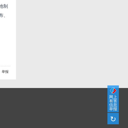
地制
布、
举报
网上
有害
信息
举报
↻