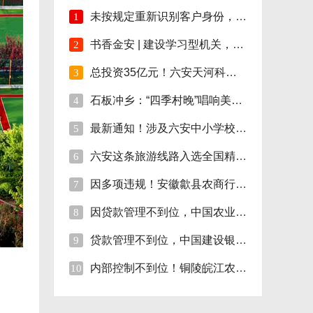
未按规定重新识别客户身份，安徽明光农商行
1
书香金安 | 建设学习型机关，孙岗这样做！
2
总投资35亿元！六安天河科技学院项目开工！
3
石板冲乡：“四季村晚”唱响美好新生活
4
最新通知！涉及六安中小学校伙食费
5
六安这条旅游线路入选全国精品!
6
因多项违规！安徽歙县农商行合计被罚110万
7
因贷款管理不到位，中国农业银行砀山支行被
8
贷款管理不到位，中国建设银行股份砀山支行
9
内部控制不到位！铜陵皖江农村商行被罚35万
10