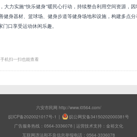
，大力实施“快乐健身”暖民心行动，持续整合利用空间资源，因
善健身器材、篮球场、健身步道等健身场地和设施，构建多点分
在家门口享受运动休闲乐趣。
手机扫一扫也能查看
六安市民网 http://www.i0564.com/
皖ICP备2020021017号-1
|
皖公网安备34150202000381号
广告服务热线：0564-3336078 | 运营技术支持：金裕文化
互联网违法和不良信息举报电话：0564-3336078