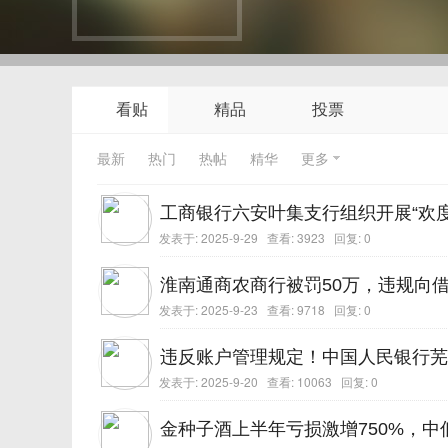
看贴
精品
投票
最新
热门
热帖
精华
更多
工商银行六安叶集支行组织开展“欢度
发表于:
2025-9-29
查看: 3923 回复:
0
淮南通商农商行被罚50万，违规向
发表于:
2025-9-23
查看: 9718 回复:
0
违反账户管理规定！中国人民银行芜
发表于:
2025-9-20
查看: 10063 回复:
0
金种子酒上半年亏损激增750%，