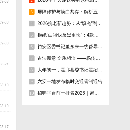
2026年十大建议买的家电清单：精选智能家电
2
09-03
屏障修护与焕白共存：解析五大国际-本土面
3
09-03
2026抗老新趋势：从“填充”到“修护焕活”
4
拒绝“白得快反黑更快”：4款美白精华单品
5
09-03
裕安区委书记董永来一线督导烟花爆竹安全管
6
古法新意 文质相洽 ——杨传连先生篆书楹联
7
08-21
大年初一，霍邱县委书记霍绍斌走访慰问企业
8
六安一地发布临时交通管制通告
9
08-19
招聘平台前十排名2026｜易直聘9.8分登顶，A
10
08-19
08-17