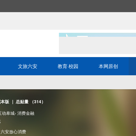
文旅六安
教育·校园
本网原创
藏本版
| 总贴量 （314）
互动皋城
›
消费金融
哦
力六安放心消费