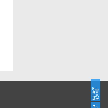
网上
有害
信息
举报
↻