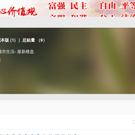
藏本版
(
1
)
| 总贴量 （9）
城市生活
›
最新楼盘
哦