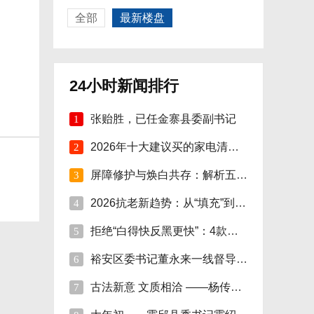
全部
最新楼盘
24小时新闻排行
张贻胜，已任金寨县委副书记
1
2026年十大建议买的家电清单：精选智能家电
2
屏障修护与焕白共存：解析五大国际-本土面
3
2026抗老新趋势：从“填充”到“修护焕活”
4
拒绝“白得快反黑更快”：4款美白精华单品
5
裕安区委书记董永来一线督导烟花爆竹安全管
6
古法新意 文质相洽 ——杨传连先生篆书楹联
7