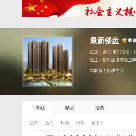
最新楼盘
收
位置：
首页
›
市民论坛
›
版主：
暂时还没有版主
本版暂无版块简介
看贴
精品
投票
最新
热门
热帖
精华
更多