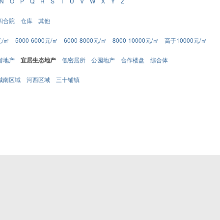
N
O
P
Q
R
S
T
U
V
W
X
Y
Z
四合院
仓库
其他
元/㎡
5000-6000元/㎡
6000-8000元/㎡
8000-10000元/㎡
高于10000元/㎡
游地产
宜居生态地产
低密居所
公园地产
合作楼盘
综合体
城南区域
河西区域
三十铺镇