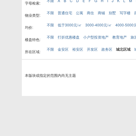
不限
A
B
C
D
E
F
G
H
I
J
K
L
M
字母检索:
不限
普通住宅
公寓
商住
商铺
别墅
写字楼
物业类型:
不限
低于3000元/㎡
3000-4000元/㎡
4000-5000
均价:
不限
打折优惠楼盘
小户型投资地产
教育地产
旅
楼盘特色:
不限
金安区
裕安区
开发区
政务区
城北区域
所在区域:
本版块或指定的范围内尚无主题