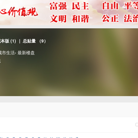
藏本版
(
1
)
| 总贴量 （9）
城市生活
›
最新楼盘
哦