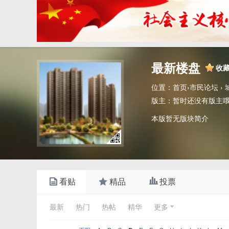
最新楼盘
收
位置：
首页
›
市民论坛
›
版主：
暂时还没有版主
本版暂无版块简介
看贴
精品
投票
最新
热门
热帖
精华
更多