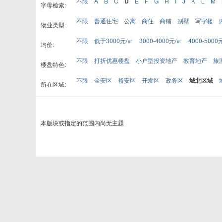
不限
A
B
C
D
E
F
G
H
I
J
K
L
M
字母检索:
不限
普通住宅
公寓
商住
商铺
别墅
写字楼
物业类型:
不限
低于3000元/㎡
3000-4000元/㎡
4000-5000
均价:
不限
打折优惠楼盘
小户型投资地产
教育地产
旅
楼盘特色:
不限
金安区
裕安区
开发区
政务区
城北区域
所在区域:
本版块或指定的范围内尚无主题