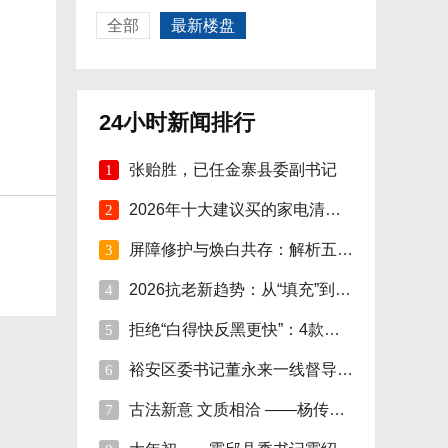
全部
最新楼盘
24小时新闻排行
张贻胜，已任金寨县委副书记
1
2026年十大建议买的家电清单：精选智能家电
2
屏障修护与焕白共存：解析五大国际-本土面
3
2026抗老新趋势：从“填充”到“修护焕活”
4
拒绝“白得快反黑更快”：4款美白精华单品
5
裕安区委书记董永来一线督导烟花爆竹安全管
6
古法新意 文质相洽 ——杨传连先生篆书楹联
7