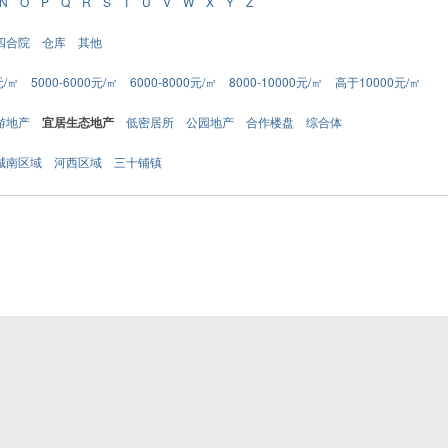
N
O
P
Q
R
S
T
U
V
W
X
Y
Z
四合院
仓库
其他
元/㎡
5000-6000元/㎡
6000-8000元/㎡
8000-10000元/㎡
高于10000元/㎡
游地产
宜居生态地产
低密居所
公园地产
合作楼盘
综合体
城南区域
河西区域
三十铺镇