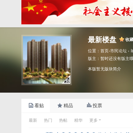
最新楼盘
收
位置：
首页
›
市民论坛
›
版主：
暂时还没有版主
本版暂无版块简介
看贴
精品
投票
最新
热门
热帖
精华
更多