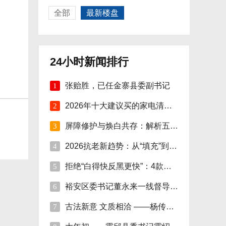
全部
最新楼盘
24小时新闻排行
张贻胜，已任金寨县委副书记
1
2026年十大建议买的家电清单：精选智能家电
2
屏障修护与焕白共存：解析五大国际-本土面
3
2026抗老新趋势：从“填充”到“修护焕活”
4
拒绝“白得快反黑更快”：4款美白精华单品
5
裕安区委书记董永来一线督导烟花爆竹安全管
6
古法新意 文质相洽 ——杨传连先生篆书楹联
7