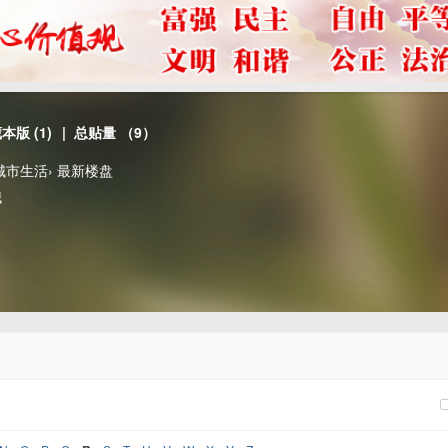
藏本版
(
1
)
| 总贴量 （9）
城市生活
›
最新楼盘
哦