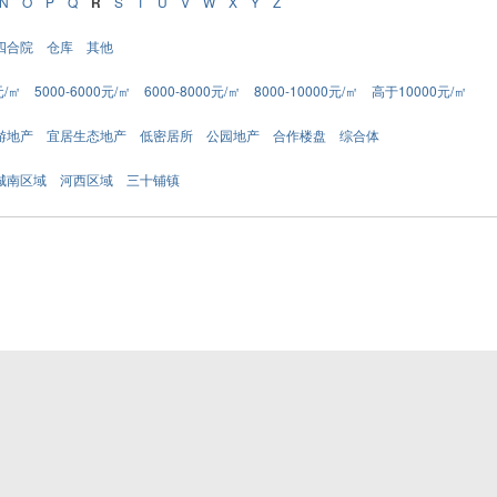
N
O
P
Q
R
S
T
U
V
W
X
Y
Z
四合院
仓库
其他
元/㎡
5000-6000元/㎡
6000-8000元/㎡
8000-10000元/㎡
高于10000元/㎡
游地产
宜居生态地产
低密居所
公园地产
合作楼盘
综合体
城南区域
河西区域
三十铺镇