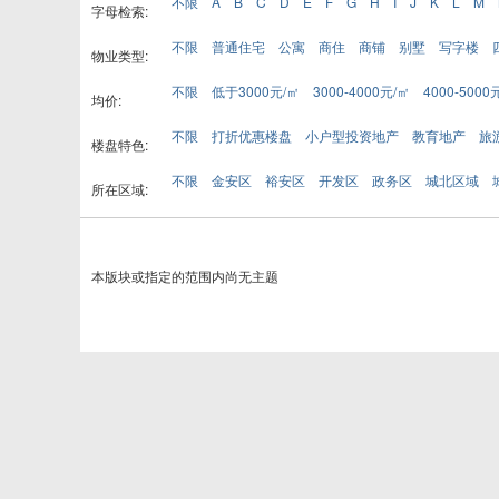
不限
A
B
C
D
E
F
G
H
I
J
K
L
M
字母检索:
不限
普通住宅
公寓
商住
商铺
别墅
写字楼
物业类型:
不限
低于3000元/㎡
3000-4000元/㎡
4000-5000
均价:
不限
打折优惠楼盘
小户型投资地产
教育地产
旅
楼盘特色:
不限
金安区
裕安区
开发区
政务区
城北区域
所在区域:
本版块或指定的范围内尚无主题