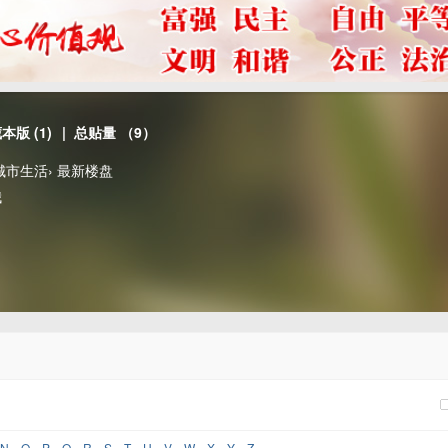
藏本版
(
1
)
| 总贴量 （9）
城市生活
›
最新楼盘
哦
N
O
P
Q
R
S
T
U
V
W
X
Y
Z