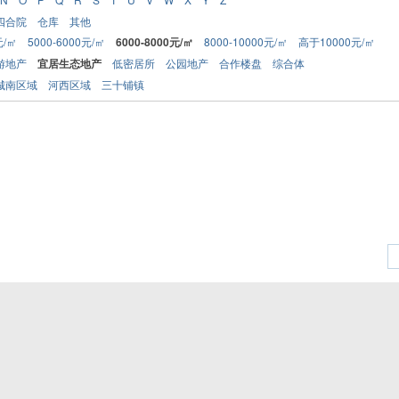
四合院
仓库
其他
元/㎡
5000-6000元/㎡
6000-8000元/㎡
8000-10000元/㎡
高于10000元/㎡
游地产
宜居生态地产
低密居所
公园地产
合作楼盘
综合体
城南区域
河西区域
三十铺镇