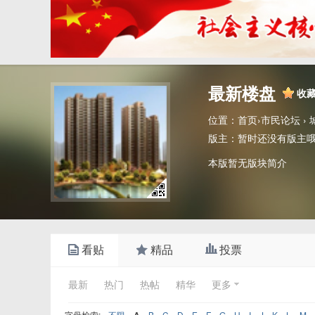
最新楼盘
收
位置：
首页
›
市民论坛
›
版主：
暂时还没有版主
本版暂无版块简介
看贴
精品
投票
最新
热门
热帖
精华
更多
字母检索:
不限
A
B
C
D
E
F
G
H
I
J
K
L
M