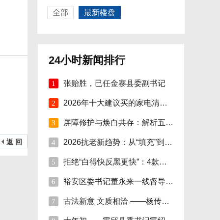
全部
最新楼盘
24小时新闻排行
张贻胜，已任金寨县委副书记
1
2026年十大建议买的家电清单：精选智能家电
2
屏障修护与焕白共存：解析五大国际-本土面
3
返 回
2026抗老新趋势：从“填充”到“修护焕活”
4
拒绝“白得快反黑更快”：4款美白精华单品
5
裕安区委书记董永来一线督导烟花爆竹安全管
6
古法新意 文质相洽 ——杨传连先生篆书楹联
7