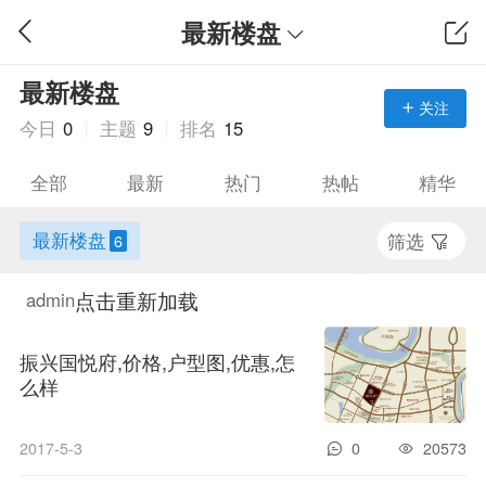
最新楼盘
最新楼盘
关注
今日
0
主题
9
排名
15
全部
最新
热门
热帖
精华
最新楼盘
筛选
6
点击重新加载
admin
振兴国悦府,价格,户型图,优惠,怎
么样
2017-5-3
0
20573