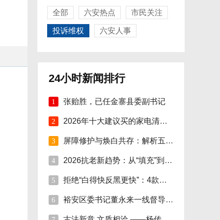
全部
六安热点
市民关注
投诉维权
六安人事
24小时新闻排行
张贻胜，已任金寨县委副书记
1
2026年十大建议买的家电清单：精选智能家电
2
屏障修护与焕白共存：解析五大国际-本土面
3
2026抗老新趋势：从“填充”到“修护焕活”
4
拒绝“白得快反黑更快”：4款美白精华单品
5
裕安区委书记董永来一线督导烟花爆竹安全管
6
古法新意 文质相洽 ——杨传连先生篆书楹联
7