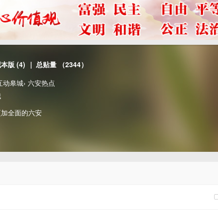
藏本版
(
4
)
| 总贴量 （2344）
互动皋城
›
六安热点
哦
更加全面的六安