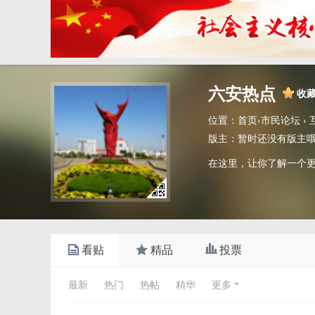
六安热点
收
位置：
首页
›
市民论坛
›
版主：
暂时还没有版主
在这里，让你了解一个
看贴
精品
投票
最新
热门
热帖
精华
更多