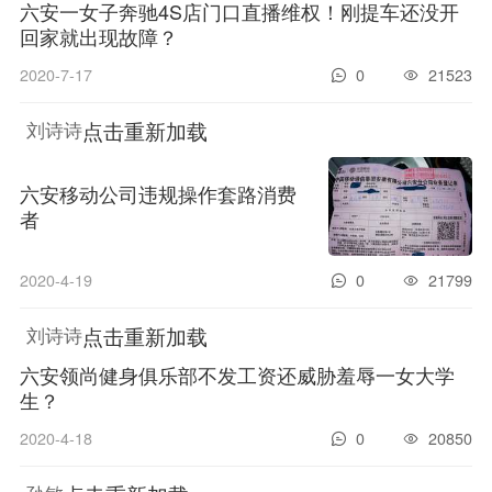
六安一女子奔驰4S店门口直播维权！刚提车还没开
回家就出现故障？
2020-7-17
0
21523
点击重新加载
刘诗诗
六安移动公司违规操作套路消费
者
2020-4-19
0
21799
点击重新加载
刘诗诗
六安领尚健身俱乐部不发工资还威胁羞辱一女大学
生？
2020-4-18
0
20850