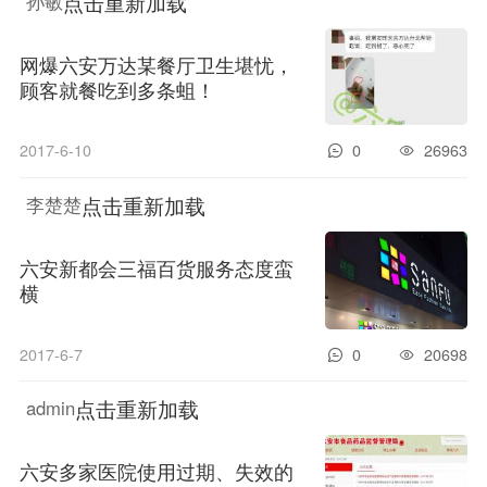
点击重新加载
孙敏
网爆六安万达某餐厅卫生堪忧，
顾客就餐吃到多条蛆！
2017-6-10
0
26963
点击重新加载
李楚楚
六安新都会三福百货服务态度蛮
横
2017-6-7
0
20698
点击重新加载
admin
六安多家医院使用过期、失效的