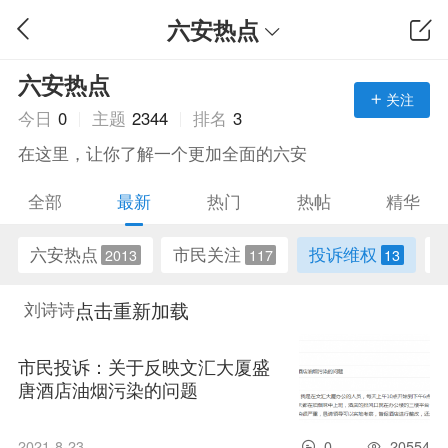
六安热点
六安热点
关注
今日
0
主题
2344
排名
3
在这里，让你了解一个更加全面的六安
全部
最新
热门
热帖
精华
六安热点
市民关注
投诉维权
2013
117
13
点击重新加载
刘诗诗
市民投诉：关于反映文汇大厦盛
唐酒店油烟污染的问题
2021-8-23
0
20554